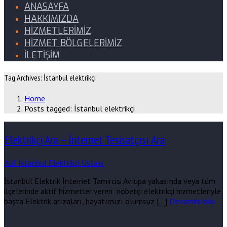
ANASAYFA
HAKKIMIZDA
HİZMETLERİMİZ
HİZMET BÖLGELERİMİZ
İLETİŞİM
Tag Archives: İstanbul elektrikçi
Home
Posts tagged: İstanbul elektrikçi
Elektrikçi Ara – İnternet Tesisatçısı Ara
Acil İstanbul Elektrikçi Ustası
İstanbul Elektrik İnternet Tamircisi Avrupa yakasında veya tüm
ilçelerinde aktif hizmetler veren nöbetçi elektrikçi hizmetleriyle
başta Elektrik arızaları, hayatımızı olumsuz […]
Devamini oku