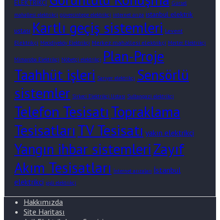
ELEKTRİKÇİ
Gürsel
istanbul elektrik
mahallesi elektrikçi
güvercintepe elektrikçi
internet arıza
Kartlı geçiş sistemleri
ustası
Levent
Elektrikçi
Merkez mahallesi elektrikçi
Mecidiyeköy Elektrikçi
Merter Elektrikçi
Plan-Proje
Mimaroba Elektrikçi
Nöbetçi elektrikçi
Taahhüt işleri
Sensörlü
Sarıyer elektrikçi
sistemler
Sirkeci Elektrikçi Ustası
Sultangazi elektrikçi
Telefon Tesisatı
Topraklama
Tesisatları
TV Tesisatı
yakın elektrikçi
Zayıf
Yangın ihbar sistemleri
Akım Tesisatları
İstanbul
İnternet arızaları
elektrikçi
şişli elektrikçi
Hakkımızda
Site Haritası