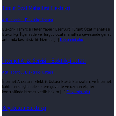
Turgut Özal Mahallesi Elektrikçi
Acil İstanbul Elektrikçi Ustası
Elektrik Tamircisi Neler Yapar? Esenyurt Turgut Özal Mahallesi
Elektrikçi İlçemizde ve Turgut özal mahallesi çevresinde genel
anlamda kesintisiz bir hizmet […]
Devamini oku
İnternet Arıza Servisi – Elektrikçi Ustası
Acil İstanbul Elektrikçi Ustası
İnternet Arızaları Elektrik Ustası Elektrik arızaları, ve İnternet
kablo arıza işlerinde sizlere güvenle ve uzman ekipler
kontrolünde hizmet verilir. bakım […]
Devamini oku
Beylikdüzü Elektrikçi