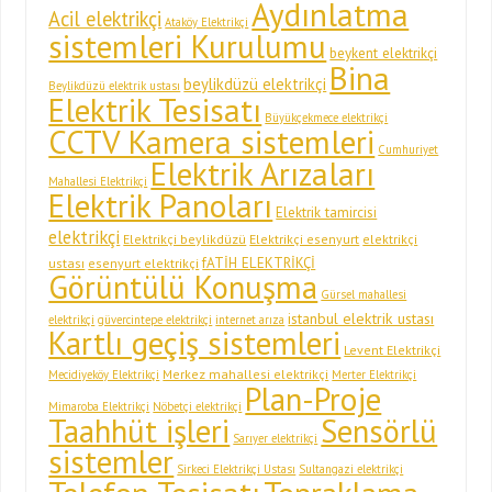
Aydınlatma
Acil elektrikçi
Ataköy Elektrikçi
sistemleri Kurulumu
beykent elektrikçi
Bina
beylikdüzü elektrikçi
Beylikdüzü elektrik ustası
Elektrik Tesisatı
Büyükçekmece elektrikçi
CCTV Kamera sistemleri
Cumhuriyet
Elektrik Arızaları
Mahallesi Elektrikçi
Elektrik Panoları
Elektrik tamircisi
elektrikçi
Elektrikçi beylikdüzü
Elektrikçi esenyurt
elektrikçi
fATİH ELEKTRİKÇİ
ustası
esenyurt elektrikçi
Görüntülü Konuşma
Gürsel mahallesi
istanbul elektrik ustası
elektrikçi
güvercintepe elektrikçi
internet arıza
Kartlı geçiş sistemleri
Levent Elektrikçi
Merkez mahallesi elektrikçi
Mecidiyeköy Elektrikçi
Merter Elektrikçi
Plan-Proje
Mimaroba Elektrikçi
Nöbetçi elektrikçi
Taahhüt işleri
Sensörlü
Sarıyer elektrikçi
sistemler
Sirkeci Elektrikçi Ustası
Sultangazi elektrikçi