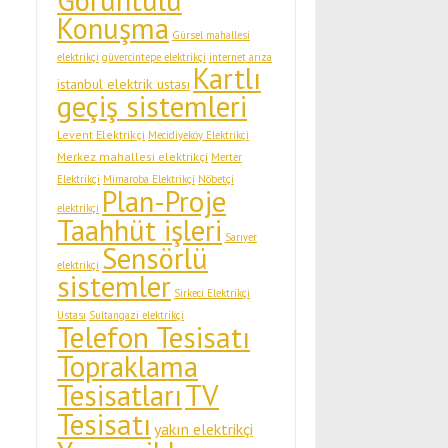
Görüntülü
Konuşma
Gürsel mahallesi
elektrikçi
güvercintepe elektrikçi
internet arıza
Kartlı
istanbul elektrik ustası
geçiş sistemleri
Levent Elektrikçi
Mecidiyeköy Elektrikçi
Merkez mahallesi elektrikçi
Merter
Elektrikçi
Mimaroba Elektrikçi
Nöbetçi
Plan-Proje
elektrikçi
Taahhüt işleri
Sarıyer
Sensörlü
elektrikçi
sistemler
Sirkeci Elektrikçi
Ustası
Sultangazi elektrikçi
Telefon Tesisatı
Topraklama
Tesisatları
TV
Tesisatı
yakın elektrikçi