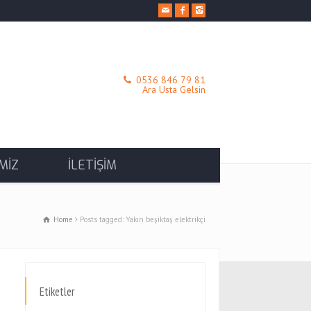
0536 846 79 81
Ara Usta Gelsin
MİZ
İLETİŞİM
Home
Posts tagged: Yakın beşiktaş elektrikçi
Etiketler