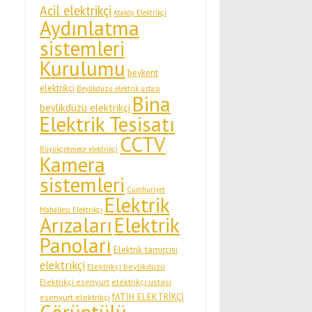
Acil elektrikçi
Ataköy Elektrikçi
Aydınlatma
sistemleri
Kurulumu
beykent
elektrikçi
Beylikdüzü elektrik ustası
Bina
beylikdüzü elektrikçi
Elektrik Tesisatı
CCTV
Büyükçekmece elektrikçi
Kamera
sistemleri
Cumhuriyet
Elektrik
Mahallesi Elektrikçi
Arızaları
Elektrik
Panoları
Elektrik tamircisi
elektrikçi
Elektrikçi beylikdüzü
Elektrikçi esenyurt
elektrikçi ustası
fATİH ELEKTRİKÇİ
esenyurt elektrikçi