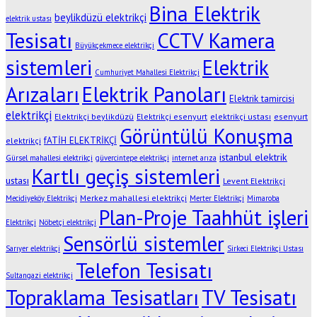
Bina Elektrik
beylikdüzü elektrikçi
elektrik ustası
Tesisatı
CCTV Kamera
Büyükçekmece elektrikçi
sistemleri
Elektrik
Cumhuriyet Mahallesi Elektrikçi
Arızaları
Elektrik Panoları
Elektrik tamircisi
elektrikçi
Elektrikçi beylikdüzü
Elektrikçi esenyurt
elektrikçi ustası
esenyurt
Görüntülü Konuşma
fATİH ELEKTRİKÇİ
elektrikçi
istanbul elektrik
Gürsel mahallesi elektrikçi
güvercintepe elektrikçi
internet arıza
Kartlı geçiş sistemleri
ustası
Levent Elektrikçi
Merkez mahallesi elektrikçi
Mecidiyeköy Elektrikçi
Merter Elektrikçi
Mimaroba
Plan-Proje Taahhüt işleri
Elektrikçi
Nöbetçi elektrikçi
Sensörlü sistemler
Sarıyer elektrikçi
Sirkeci Elektrikçi Ustası
Telefon Tesisatı
Sultangazi elektrikçi
Topraklama Tesisatları
TV Tesisatı