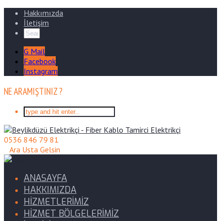
Hakkımızda
İletişim
G Mail
Facebook
Instagram
NE ARAMIŞTINIZ ?
0536 846 79 81
Ara Usta Gelsin
ANASAYFA
HAKKIMIZDA
HİZMETLERİMİZ
HİZMET BÖLGELERİMİZ