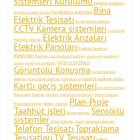
sistemleri Kurulumu
beykent elektrikçi
Bina
beylikdüzü elektrikçi
Beylikdüzü elektrik ustası
Elektrik Tesisatı
Büyükçekmece elektrikçi
CCTV Kamera sistemleri
Cumhuriyet
Elektrik Arızaları
Mahallesi Elektrikçi
Elektrik Panoları
Elektrik tamircisi
elektrikçi
Elektrikçi beylikdüzü
Elektrikçi esenyurt
elektrikçi
fATİH ELEKTRİKÇİ
ustası
esenyurt elektrikçi
Görüntülü Konuşma
Gürsel mahallesi
istanbul elektrik ustası
elektrikçi
güvercintepe elektrikçi
internet arıza
Kartlı geçiş sistemleri
Levent Elektrikçi
Merkez mahallesi elektrikçi
Mecidiyeköy Elektrikçi
Merter Elektrikçi
Plan-Proje
Mimaroba Elektrikçi
Nöbetçi elektrikçi
Taahhüt işleri
Sensörlü
Sarıyer elektrikçi
sistemler
Sirkeci Elektrikçi Ustası
Sultangazi elektrikçi
Telefon Tesisatı
Topraklama
Tesisatları
TV Tesisatı
yakın