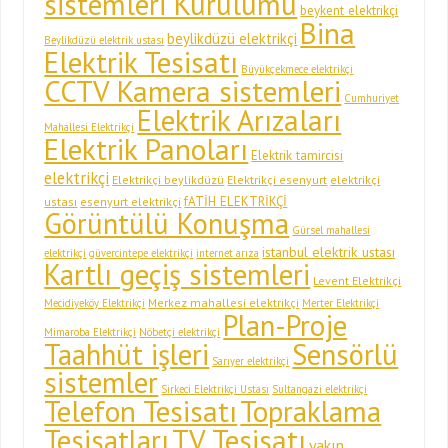
sistemleri Kurulumu
beykent elektrikçi
Bina
beylikdüzü elektrikçi
Beylikdüzü elektrik ustası
Elektrik Tesisatı
Büyükçekmece elektrikçi
CCTV Kamera sistemleri
Cumhuriyet
Elektrik Arızaları
Mahallesi Elektrikçi
Elektrik Panoları
Elektrik tamircisi
elektrikçi
Elektrikçi beylikdüzü
Elektrikçi esenyurt
elektrikçi
fATİH ELEKTRİKÇİ
ustası
esenyurt elektrikçi
Görüntülü Konuşma
Gürsel mahallesi
istanbul elektrik ustası
elektrikçi
güvercintepe elektrikçi
internet arıza
Kartlı geçiş sistemleri
Levent Elektrikçi
Merkez mahallesi elektrikçi
Mecidiyeköy Elektrikçi
Merter Elektrikçi
Plan-Proje
Mimaroba Elektrikçi
Nöbetçi elektrikçi
Taahhüt işleri
Sensörlü
Sarıyer elektrikçi
sistemler
Sirkeci Elektrikçi Ustası
Sultangazi elektrikçi
Telefon Tesisatı
Topraklama
Tesisatları
TV Tesisatı
yakın