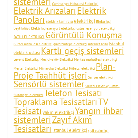
sistemleri
Cumhuriyet Mahallesi Elektrikçi
Elektrik Arızaları
Elektrik
Panoları
elektrikçi
Elektrik tamircisi
Elektrikçi
beylikdüzü
Elektrikçi esenyurt
elektrikçi ustası
esenyurt elektrikçi
Görüntülü Konuşma
fATİH ELEKTRİKÇİ
istanbul
Gürsel mahallesi elektrikçi
güvercintepe elektrikçi
internet arıza
Kartlı geçiş sistemleri
elektrik ustası
Levent Elektrikçi
Merkez mahallesi elektrikçi
Mecidiyeköy Elektrikçi
Plan-
Merter Elektrikçi
Mimaroba Elektrikçi
Nöbetçi elektrikçi
Proje Taahhüt işleri
Sarıyer elektrikçi
Sensörlü sistemler
Sirkeci Elektrikçi Ustası
Telefon Tesisatı
Sultangazi elektrikçi
Topraklama Tesisatları
TV
Tesisatı
Yangın ihbar
yakın elektrikçi
Zayıf Akım
sistemleri
Tesisatları
İstanbul elektrikçi
şişli elektrikçi