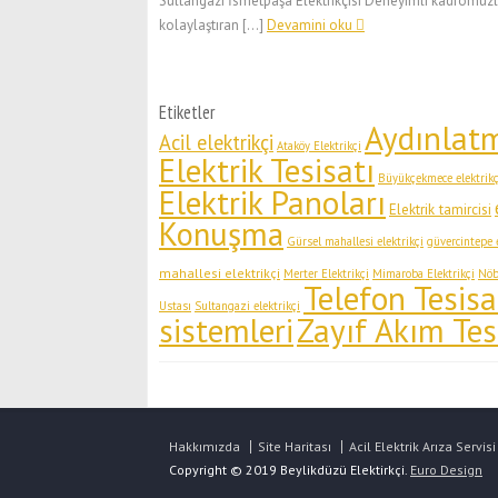
Sultangazi İsmetpaşa Elektrikçisi Deneyimli kadromuzl
kolaylaştıran […]
Devamini oku
Etiketler
Aydınlat
Acil elektrikçi
Ataköy Elektrikçi
Elektrik Tesisatı
Büyükçekmece elektrikç
Elektrik Panoları
Elektrik tamircisi
Konuşma
Gürsel mahallesi elektrikçi
güvercintepe e
mahallesi elektrikçi
Merter Elektrikçi
Mimaroba Elektrikçi
Nöbe
Telefon Tesisa
Ustası
Sultangazi elektrikçi
Zayıf Akım Tes
sistemleri
Hakkımızda
Site Haritası
Acil Elektrik Arıza Servisi
Copyright © 2019 Beylikdüzü Elektirkçi.
Euro Design