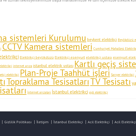
a ve uzman teknisyenlerimizle başta mahallemizde ve tüm ilçemizde Elektrik kon
ma sistemleri Kurulumu
beykent elektrikçi
Beylikdüzü el
CCTV Kamera sistemleri
i
Cumhuriyet Mahallesi Elektrik
elektrikçi
Elektrikçi beylikdüzü
Elektrikçi esenyurt
elektrikçi ustası
esenyurt elekt
Kartlı geçiş sist
istanbul elektrik ustası
lektrikçi
internet arıza
Plan-Proje Taahhüt işleri
tçi elektrikçi
Sarıyer elektrikçi
tı
Topraklama Tesisatları
TV Tesisatı
ya
isatları
İstanbul elektrikçi
İnternet arızaları
şişli elektrikçi
Gizlilik Politikası
İletişim
İstanbul Elektrikçi
Acil Elektrikçi
Acil Elektrikç