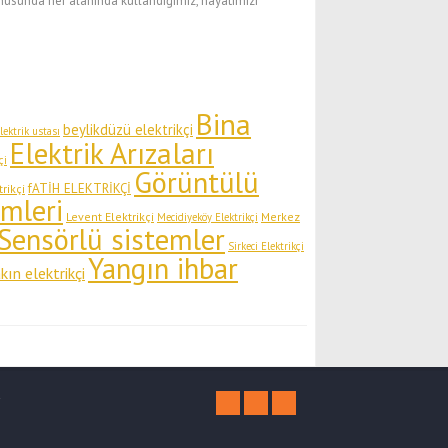
usunda her alanında kullandığımız, hayatımızı
Bina
beylikdüzü elektrikçi
ektrik ustası
Elektrik Arızaları
çi
Görüntülü
fATİH ELEKTRİKÇİ
rikçi
emleri
Levent Elektrikçi
Merkez
Mecidiyeköy Elektrikçi
Sensörlü sistemler
Sirkeci Elektrikçi
Yangın ihbar
kın elektrikçi
i