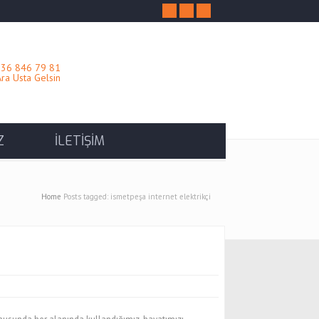
36 846 79 81
a Usta Gelsin
Z
İLETİŞİM
Home
Posts tagged: ismetpeşa internet elektrikçi