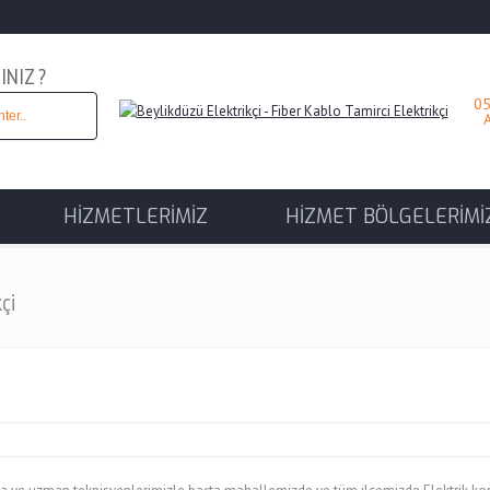
INIZ ?
05
Ar
HİZMETLERİMİZ
HİZMET BÖLGELERİMİ
çi