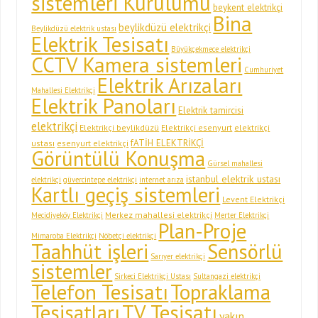
sistemleri Kurulumu
beykent elektrikçi
Bina
beylikdüzü elektrikçi
Beylikdüzü elektrik ustası
Elektrik Tesisatı
Büyükçekmece elektrikçi
CCTV Kamera sistemleri
Cumhuriyet
Elektrik Arızaları
Mahallesi Elektrikçi
Elektrik Panoları
Elektrik tamircisi
elektrikçi
Elektrikçi beylikdüzü
Elektrikçi esenyurt
elektrikçi
fATİH ELEKTRİKÇİ
ustası
esenyurt elektrikçi
Görüntülü Konuşma
Gürsel mahallesi
istanbul elektrik ustası
elektrikçi
güvercintepe elektrikçi
internet arıza
Kartlı geçiş sistemleri
Levent Elektrikçi
Merkez mahallesi elektrikçi
Mecidiyeköy Elektrikçi
Merter Elektrikçi
Plan-Proje
Mimaroba Elektrikçi
Nöbetçi elektrikçi
Taahhüt işleri
Sensörlü
Sarıyer elektrikçi
sistemler
Sirkeci Elektrikçi Ustası
Sultangazi elektrikçi
Telefon Tesisatı
Topraklama
Tesisatları
TV Tesisatı
yakın