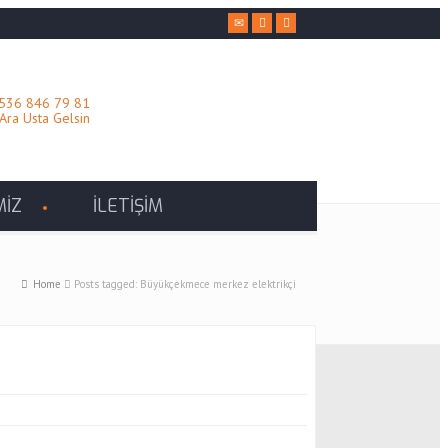
536 846 79 81
ra Usta Gelsin
MİZ
İLETİŞİM
Home
Posts tagged: Büyükçekmece merkez elektrikçi