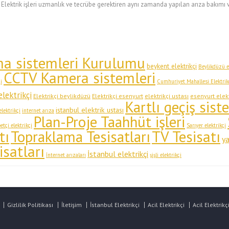
 Elektrik işleri uzmanlık ve tecrübe gerektiren aynı zamanda yapılan arıza bakım
ma sistemleri Kurulumu
beykent elektrikçi
Beylikdüzü el
CCTV Kamera sistemleri
i
Cumhuriyet Mahallesi Elektrik
elektrikçi
Elektrikçi beylikdüzü
Elektrikçi esenyurt
elektrikçi ustası
esenyurt elekt
Kartlı geçiş sist
istanbul elektrik ustası
lektrikçi
internet arıza
Plan-Proje Taahhüt işleri
tçi elektrikçi
Sarıyer elektrikçi
tı
Topraklama Tesisatları
TV Tesisatı
ya
isatları
İstanbul elektrikçi
İnternet arızaları
şişli elektrikçi
Gizlilik Politikası
İletişim
İstanbul Elektrikçi
Acil Elektrikçi
Acil Elektrikç