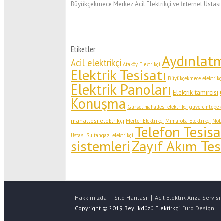
Büyükçekmece Merkez Acil Elektrikçi ve İnternet Ustası
Etiketler
Aydınlat
Acil elektrikçi
Ataköy Elektrikçi
Elektrik Tesisatı
Büyükçekmece elektrikç
Elektrik Panoları
Elektrik tamircisi
Konuşma
Gürsel mahallesi elektrikçi
güvercintepe e
mahallesi elektrikçi
Merter Elektrikçi
Mimaroba Elektrikçi
Nöbe
Telefon Tesisa
Ustası
Sultangazi elektrikçi
Zayıf Akım Tes
sistemleri
Hakkımızda
Site Haritası
Acil Elektrik Arıza Servisi
Copyright © 2019 Beylikdüzü Elektirkçi.
Euro Design