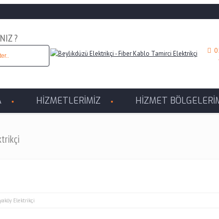
NIZ ?
0
A
A
HİZMETLERİMİZ
HİZMET BÖLGELERİ
trikçi
yaköy Elektrikçi