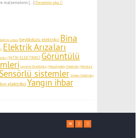
ı ve malzemelerin […]
Devamini oku
Bina
beylikdüzü elektrikçi
ektrik ustası
Elektrik Arızaları
çi
Görüntülü
fATİH ELEKTRİKÇİ
rikçi
emleri
Levent Elektrikçi
Merkez
Mecidiyeköy Elektrikçi
Sensörlü sistemler
Sirkeci Elektrikçi
Yangın ihbar
kın elektrikçi
i