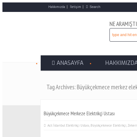
Hakkımızda
İletişim
NE ARAMIŞTI
ANASAYFA
HAKKIMIZD
Tag Archives: Büyükçekmece merkez elek
Büyükçekmece Merkeze Elektrikçi Ustası
Acil İstanbul Elektrikçi Ustası
,
Büyükçekmece Elektrikçi
,
Zekeri