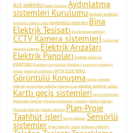
Aydınlatma
Acil elektrikçi
Ataköy Elektrikçi
sistemleri Kurulumu
beykent elektrikçi
Bina
beylikdüzü elektrikçi
Beylikdüzü elektrik ustası
Elektrik Tesisatı
Büyükçekmece elektrikçi
CCTV Kamera sistemleri
Cumhuriyet
Elektrik Arızaları
Mahallesi Elektrikçi
Elektrik Panoları
Elektrik tamircisi
elektrikçi
Elektrikçi beylikdüzü
Elektrikçi esenyurt
elektrikçi
fATİH ELEKTRİKÇİ
ustası
esenyurt elektrikçi
Görüntülü Konuşma
Gürsel mahallesi
istanbul elektrik ustası
elektrikçi
güvercintepe elektrikçi
internet arıza
Kartlı geçiş sistemleri
Levent Elektrikçi
Merkez mahallesi elektrikçi
Mecidiyeköy Elektrikçi
Merter Elektrikçi
Plan-Proje
Mimaroba Elektrikçi
Nöbetçi elektrikçi
Taahhüt işleri
Sensörlü
Sarıyer elektrikçi
sistemler
Sirkeci Elektrikçi Ustası
Sultangazi elektrikçi