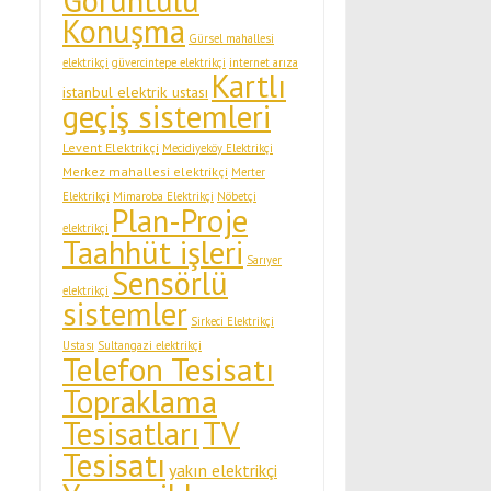
Görüntülü
Konuşma
Gürsel mahallesi
elektrikçi
güvercintepe elektrikçi
internet arıza
Kartlı
istanbul elektrik ustası
geçiş sistemleri
Levent Elektrikçi
Mecidiyeköy Elektrikçi
Merkez mahallesi elektrikçi
Merter
Elektrikçi
Mimaroba Elektrikçi
Nöbetçi
Plan-Proje
elektrikçi
Taahhüt işleri
Sarıyer
Sensörlü
elektrikçi
sistemler
Sirkeci Elektrikçi
Ustası
Sultangazi elektrikçi
Telefon Tesisatı
Topraklama
Tesisatları
TV
Tesisatı
yakın elektrikçi