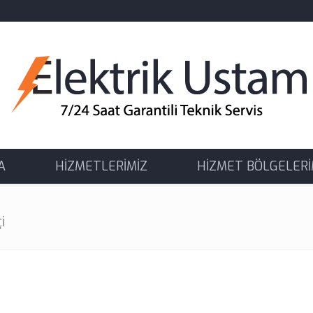
A
HİZMETLERİMİZ
HİZMET BÖLGELERİ
i