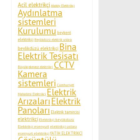
Acil elektrikçi
Ataköy Elektrikçi
Aydınlatma
sistemleri
Kurulumu
beykent
elektrikçi
Beylikdüzü elektrik ustası
Bina
beylikdüzü elektrikçi
Elektrik Tesisatı
CCTV
Büyükçekmece elektrikçi
Kamera
sistemleri
Cumhuriyet
Elektrik
Mahallesi Elektrikçi
Arızaları
Elektrik
Panoları
Elektrik tamircisi
elektrikçi
Elektrikçi beylikdüzü
Elektrikçi esenyurt
elektrikçi ustası
fATİH ELEKTRİKÇİ
esenyurt elektrikçi