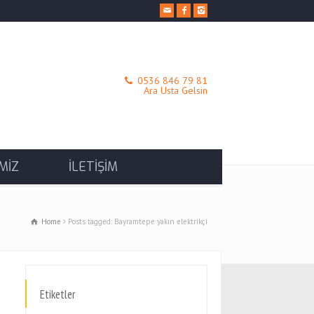
0536 846 79 81
Ara Usta Gelsin
MİZ
İLETİŞİM
Home
Posts tagged: Bayramtepe yakın elektrikçi
Etiketler