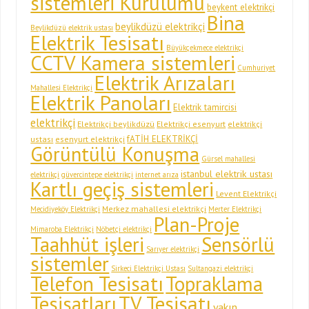
sistemleri Kurulumu
beykent elektrikçi
Bina
beylikdüzü elektrikçi
Beylikdüzü elektrik ustası
Elektrik Tesisatı
Büyükçekmece elektrikçi
CCTV Kamera sistemleri
Cumhuriyet
Elektrik Arızaları
Mahallesi Elektrikçi
Elektrik Panoları
Elektrik tamircisi
elektrikçi
Elektrikçi beylikdüzü
Elektrikçi esenyurt
elektrikçi
fATİH ELEKTRİKÇİ
ustası
esenyurt elektrikçi
Görüntülü Konuşma
Gürsel mahallesi
istanbul elektrik ustası
elektrikçi
güvercintepe elektrikçi
internet arıza
Kartlı geçiş sistemleri
Levent Elektrikçi
Merkez mahallesi elektrikçi
Mecidiyeköy Elektrikçi
Merter Elektrikçi
Plan-Proje
Mimaroba Elektrikçi
Nöbetçi elektrikçi
Taahhüt işleri
Sensörlü
Sarıyer elektrikçi
sistemler
Sirkeci Elektrikçi Ustası
Sultangazi elektrikçi
Telefon Tesisatı
Topraklama
Tesisatları
TV Tesisatı
yakın