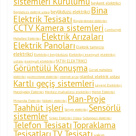
sistemleri Kurulumu
beykent elektrikçi
Bina
beylikdüzü elektrikçi
Beylikdüzü elektrik ustası
Elektrik Tesisatı
Büyükçekmece elektrikçi
CCTV Kamera sistemleri
Cumhuriyet
Elektrik Arızaları
Mahallesi Elektrikçi
Elektrik Panoları
Elektrik tamircisi
elektrikçi
Elektrikçi beylikdüzü
Elektrikçi esenyurt
elektrikçi
fATİH ELEKTRİKÇİ
ustası
esenyurt elektrikçi
Görüntülü Konuşma
Gürsel mahallesi
istanbul elektrik ustası
elektrikçi
güvercintepe elektrikçi
internet arıza
Kartlı geçiş sistemleri
Levent Elektrikçi
Merkez mahallesi elektrikçi
Mecidiyeköy Elektrikçi
Merter Elektrikçi
Plan-Proje
Mimaroba Elektrikçi
Nöbetçi elektrikçi
Taahhüt işleri
Sensörlü
Sarıyer elektrikçi
sistemler
Sirkeci Elektrikçi Ustası
Sultangazi elektrikçi
Telefon Tesisatı
Topraklama
Tesisatları
TV Tesisatı
yakın